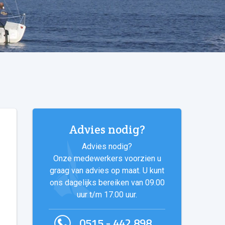
Advies nodig?
Advies nodig?
Onze medewerkers voorzien u
graag van advies op maat. U kunt
ons dagelijks bereiken van 09.00
uur t/m 17.00 uur.
0515 - 442 898