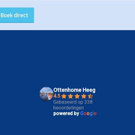
Ottenhome Heeg
4.5
Gebaseerd op 338
beoordelingen
powered by
G
o
o
g
l
e