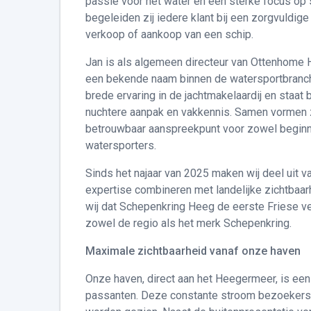
passie voor het water en een sterke focus op 
begeleiden zij iedere klant bij een zorgvuldige
verkoop of aankoop van een schip.
Jan is als algemeen directeur van Ottenhome H
een bekende naam binnen de watersportbranc
brede ervaring in de jachtmakelaardij en staat
nuchtere aanpak en vakkennis. Samen vormen z
betrouwbaar aanspreekpunt voor zowel beginn
watersporters.
Sinds het najaar van 2025 maken wij deel uit
expertise combineren met landelijke zichtbaar
wij dat Schepenkring Heeg de eerste Friese ve
zowel de regio als het merk Schepenkring.
Maximale zichtbaarheid vanaf onze haven
Onze haven, direct aan het Heegermeer, is een
passanten. Deze constante stroom bezoekers 