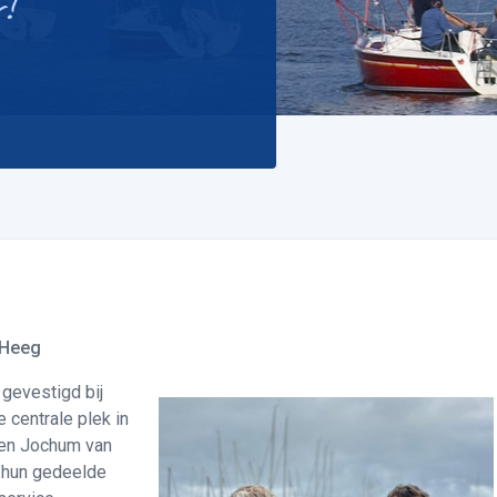
r!
 Heeg
 gevestigd bij
centrale plek in
 en Jochum van
t hun gedeelde