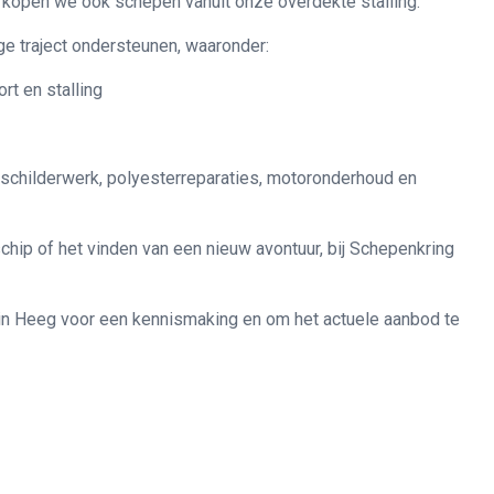
rkopen we ook schepen vanuit onze overdekte stalling.
ige traject ondersteunen, waaronder:
rt en stalling
childerwerk, polyesterreparaties, motoronderhoud en
chip of het vinden van een nieuw avontuur, bij Schepenkring
 in Heeg voor een kennismaking en om het actuele aanbod te